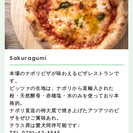
Sakuragumi
本場のナポリピザが味わえるピザレストランで
す。
ピッツァの生地は、ナポリから直輸入された
粉・天然酵母・赤穂塩・水のみを使っており本
格的。
ナポリ直送の特大窯で焼き上げたアツアツのピ
ザをぜひご賞味あれ。
テラス席は愛犬同伴可能です♪
TEL 0791-42-3545