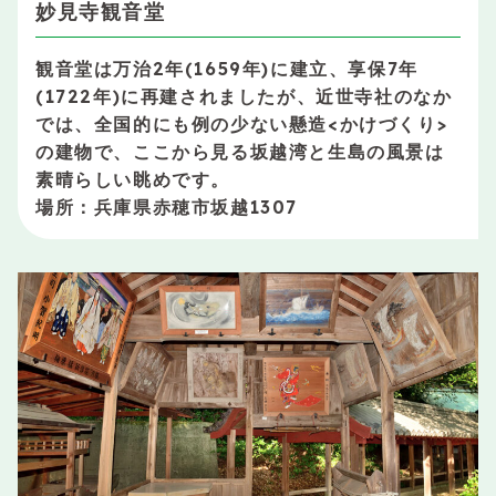
妙見寺観音堂
観音堂は万治2年(1659年)に建立、享保7年
(1722年)に再建されましたが、近世寺社のなか
では、全国的にも例の少ない懸造<かけづくり>
の建物で、ここから見る坂越湾と生島の風景は
素晴らしい眺めです。
場所：兵庫県赤穂市坂越1307