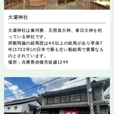
大避神社
大避神社は秦河勝、天照皇大神、春日大神を祀
っている神社です。
拝殿両脇の絵馬堂は40以上の絵馬があり享保7
年(1722年)の日本で最も古い船絵馬で貴重なも
のとされています。
場所：兵庫県赤穂市坂越1299