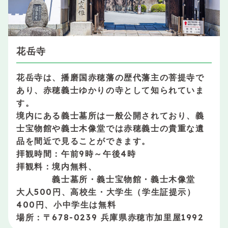
花岳寺
花岳寺は、播磨国赤穂藩の歴代藩主の菩提寺で
あり、赤穂義士ゆかりの寺として知られていま
す。
境内にある義士墓所は一般公開されており、義
士宝物館や義士木像堂では赤穂義士の貴重な遺
品を間近で見ることができます。
拝観時間：午前9時～午後4時
拝観料：境内無料、
義士墓所・義士宝物館・義士木像堂
大人500円、高校生・大学生（学生証提示）
400円、小中学生は無料
場所：〒678-0239 兵庫県赤穂市加里屋1992