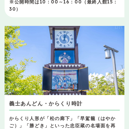
※公開時間は10：00～16：00（最終入館15：
30）
義士あんどん・からくり時計
からくり人形が「松の廊下」「早駕籠（はやか
ご）」「勝どき」といった忠臣蔵の名場面を再