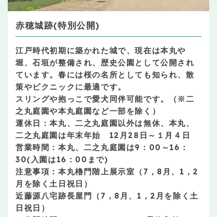
赤穂城跡(特別公開)
江戸時代初期に築かれた城で、現在は本丸や
堀、石垣が整備され、歴史公園として公開され
ています。春には桜の名所としても知られ、散
策やピクニックに最適です。
スリングや抱っこで愛犬同伴可能です。（※二
之丸庭園や本丸庭園など一部を除く）
運休日：本丸、二之丸庭園以外は無休、本丸、
二之丸庭園は年末年始 12月28日～１月４日
営業時間：本丸、二之丸庭園は9：00～16：
30(入園は16：00まで)
注意事項：本丸櫓門階上展示室（7，8月、1，2
月を除く土日祝日）
近藤源八宅跡長屋門（7，8月、1，2月を除く土
日祝日）