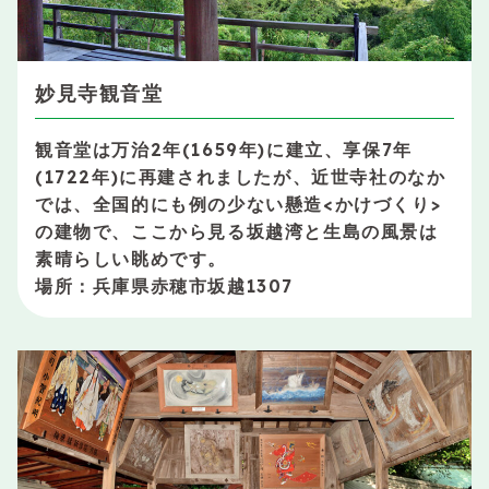
妙見寺観音堂
観音堂は万治2年(1659年)に建立、享保7年
(1722年)に再建されましたが、近世寺社のなか
では、全国的にも例の少ない懸造<かけづくり>
の建物で、ここから見る坂越湾と生島の風景は
素晴らしい眺めです。
場所：兵庫県赤穂市坂越1307