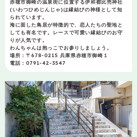
赤穂市御崎の温泉街に位置する伊和都比売神社
(いわつひめじんじゃ)は縁結びの神様として知
られています。
海に面した鳥居が特徴的で、恋人たちの聖地と
しても有名です。レースで可愛い縁結びのお守
りが人気です。
わんちゃんは抱っこでお参りしましょう。
場所：〒678-0215 兵庫県赤穂市御崎１
電話：0791-42-3547