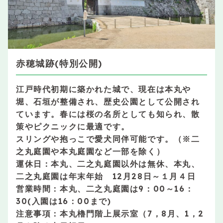
赤穂城跡(特別公開)
江戸時代初期に築かれた城で、現在は本丸や
堀、石垣が整備され、歴史公園として公開され
ています。春には桜の名所としても知られ、散
策やピクニックに最適です。
スリングや抱っこで愛犬同伴可能です。（※二
之丸庭園や本丸庭園など一部を除く）
運休日：本丸、二之丸庭園以外は無休、本丸、
二之丸庭園は年末年始 12月28日～１月４日
営業時間：本丸、二之丸庭園は9：00～16：
30(入園は16：00まで)
注意事項：本丸櫓門階上展示室（7，8月、1，2