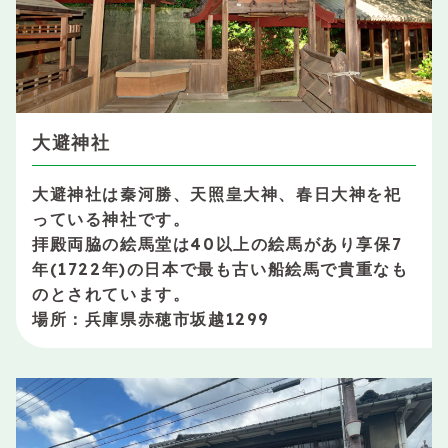
大避神社
大避神社は秦河勝、天照皇大神、春日大神を祀
っている神社です。
拝殿両脇の絵馬堂は40以上の絵馬があり享保7
年(1722年)の日本で最も古い船絵馬で貴重なも
のとされています。
場所：兵庫県赤穂市坂越1299