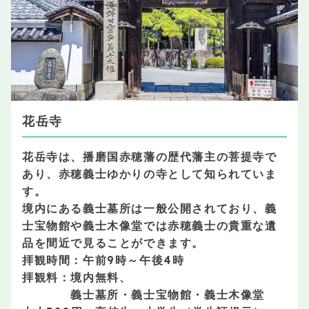
花岳寺
花岳寺は、播磨国赤穂藩の歴代藩主の菩提寺で
あり、赤穂義士ゆかりの寺として知られていま
す。
境内にある義士墓所は一般公開されており、義
士宝物館や義士木像堂では赤穂義士の貴重な遺
品を間近で見ることができます。
拝観時間：午前9時～午後4時
拝観料：境内無料、
義士墓所・義士宝物館・義士木像堂