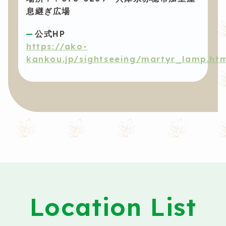
息継ぎ広場
公式HP
https://ako-
kankou.jp/sightseeing/martyr_lamp.ht
Location List