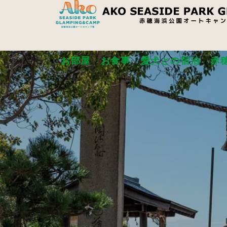
お部屋
お食事
愛犬との宿泊
赤