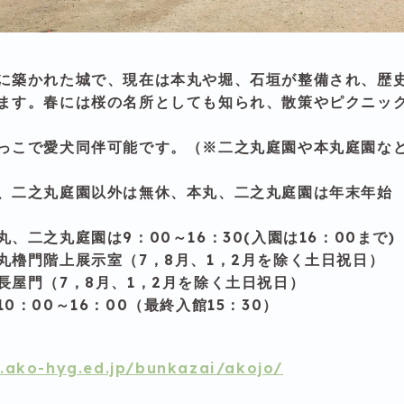
に築かれた城で、現在は本丸や堀、石垣が整備され、歴
ます。春には桜の名所としても知られ、散策やピクニッ
っこで愛犬同伴可能です。（※二之丸庭園や本丸庭園な
、二之丸庭園以外は無休、本丸、二之丸庭園は年末年始 
、二之丸庭園は9：00～16：30(入園は16：00まで)
丸櫓門階上展示室（7，8月、1，2月を除く土日祝日）
長屋門（7，8月、1，2月を除く土日祝日）
0：00～16：00（最終入館15：30）
.ako-hyg.ed.jp/bunkazai/akojo/