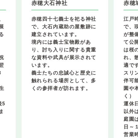
赤穂大石神社
赤穂
、
赤穂四十七義士を祀る神社
江戸
展
で、大石内蔵助の屋敷跡に
で、
る
建立されています。
が整
境内には義士宝物殿があ
て公
り、討ち入りに関する貴重
は桜
祝
な資料や武具が展示されて
れ、
翌
います。
適で
8
義士たちの忠誠心と歴史に
スリ
触れられる場所として、多
伴可
生
くの参拝者が訪れます。
園や
く）
後5
運休
ま
以外
庭園
庫
日～
営業