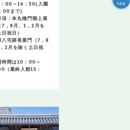
：00～16：30(入園
：00まで)
事項：本丸櫓門階上展
7，8月、1，2月を
土日祝日）
源八宅跡長屋門（7，8
1，2月を除く土日祝
開時間は10：00～
00（最終入館15：