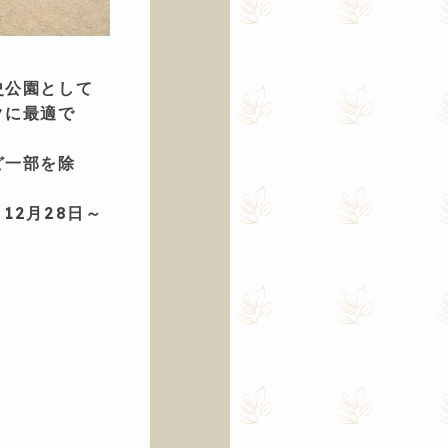
史公園として
クに最適で
ど一部を除
12月28日～