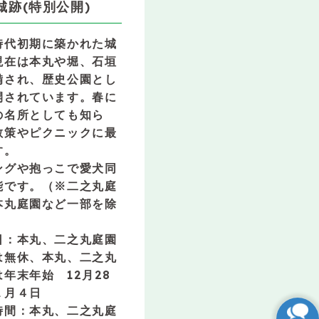
城跡(特別公開)
時代初期に築かれた城
現在は本丸や堀、石垣
備され、歴史公園とし
開されています。春に
の名所としても知ら
散策やピクニックに最
す。
ングや抱っこで愛犬同
能です。（※二之丸庭
本丸庭園など一部を除
日：本丸、二之丸庭園
は無休、本丸、二之丸
は年末年始 12月28
１月４日
時間：本丸、二之丸庭