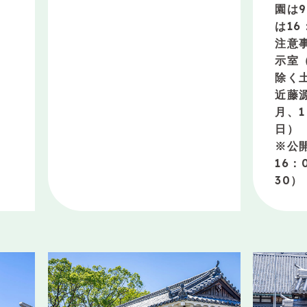
園は9
は16
注意
示室（
除く
近藤
月、
日）
※公
16：
30）